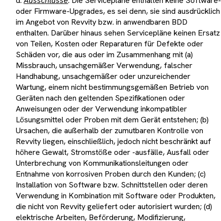
d.
Ausschlüsse
. Die Servicepläne enthalten keine Software-
oder Firmware-Upgrades, es sei denn, sie sind ausdrücklich
im Angebot von Revvity bzw. in anwendbaren BDD
enthalten. Darüber hinaus sehen Servicepläne keinen Ersatz
von Teilen, Kosten oder Reparaturen für Defekte oder
Schäden vor, die aus oder im Zusammenhang mit (a)
Missbrauch, unsachgemäßer Verwendung, falscher
Handhabung, unsachgemäßer oder unzureichender
Wartung, einem nicht bestimmungsgemäßen Betrieb von
Geräten nach den geltenden Spezifikationen oder
Anweisungen oder der Verwendung inkompatibler
Lösungsmittel oder Proben mit dem Gerät entstehen; (b)
Ursachen, die außerhalb der zumutbaren Kontrolle von
Revvity liegen, einschließlich, jedoch nicht beschränkt auf
höhere Gewalt, Stromstöße oder -ausfälle, Ausfall oder
Unterbrechung von Kommunikationsleitungen oder
Entnahme von korrosiven Proben durch den Kunden; (c)
Installation von Software bzw. Schnittstellen oder deren
Verwendung in Kombination mit Software oder Produkten,
die nicht von Revvity geliefert oder autorisiert wurden; (d)
elektrische Arbeiten, Beförderung, Modifizierung,