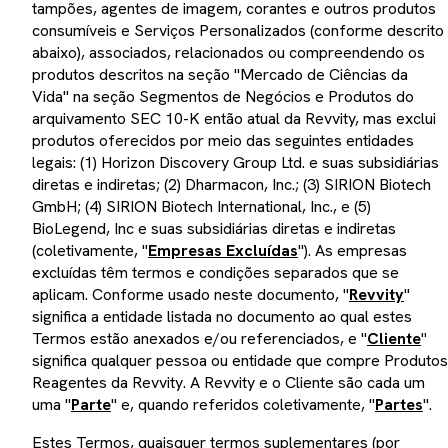
tampões, agentes de imagem, corantes e outros produtos
consumíveis e Serviços Personalizados (conforme descrito
abaixo), associados, relacionados ou compreendendo os
produtos descritos na seção "Mercado de Ciências da
Vida" na seção Segmentos de Negócios e Produtos do
arquivamento SEC 10-K então atual da Revvity, mas exclui
produtos oferecidos por meio das seguintes entidades
legais: (1) Horizon Discovery Group Ltd. e suas subsidiárias
diretas e indiretas; (2) Dharmacon, Inc.; (3) SIRION Biotech
GmbH; (4) SIRION Biotech International, Inc., e (5)
BioLegend, Inc e suas subsidiárias diretas e indiretas
(coletivamente, "
Empresas Excluídas
"). As empresas
excluídas têm termos e condições separados que se
aplicam. Conforme usado neste documento, "
Revvity
"
significa a entidade listada no documento ao qual estes
Termos estão anexados e/ou referenciados, e "
Cliente
"
significa qualquer pessoa ou entidade que compre Produtos
Reagentes da Revvity. A Revvity e o Cliente são cada um
uma "
Parte
" e, quando referidos coletivamente, "
Partes
".
Estes Termos, quaisquer termos suplementares (por