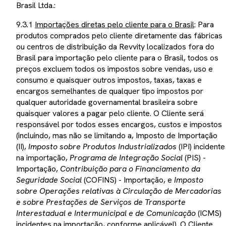
Brasil Ltda.:
9.3.1
Importações diretas pelo cliente para o Brasil
: Para
produtos comprados pelo cliente diretamente das fábricas
ou centros de distribuição da Revvity localizados fora do
Brasil para importação pelo cliente para o Brasil, todos os
preços excluem todos os impostos sobre vendas, uso e
consumo e quaisquer outros impostos, taxas, taxas e
encargos semelhantes de qualquer tipo impostos por
qualquer autoridade governamental brasileira sobre
quaisquer valores a pagar pelo cliente. O Cliente será
responsável por todos esses encargos, custos e impostos
(incluindo, mas não se limitando a, Imposto de Importação
(II),
Imposto sobre Produtos Industrializados
(IPI) incidente
na importação,
Programa de Integração Social
(PIS) -
Importação,
Contribuição para o Financiamento da
Seguridade Social
(COFINS) - Importação, e
Imposto
sobre Operações relativas à Circulação de Mercadorias
e sobre Prestações de Serviços de Transporte
Interestadual e Intermunicipal e de Comunicação
(ICMS)
incidentes na importação, conforme aplicável). O Cliente