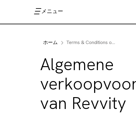
メニュー
ホーム
Terms & Conditions of Sale Netherlands Dutch
Algemene
verkoopvoo
van Revvity