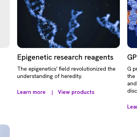
Epigenetic research reagents
GP
The epigenetics' field revolutionized the
G p
understanding of heredity.
the
and
disc
Learn more
View products
|
sign
pat
Lea
prot