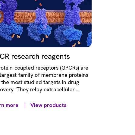
CR research reagents
rotein-coupled receptors (GPCRs) are
 largest family of membrane proteins
 the most studied targets in drug
overy. They relay extracellular
als by triggering intracellular
hways through coupling with G
rn more
View products
|
eins and arrestins.