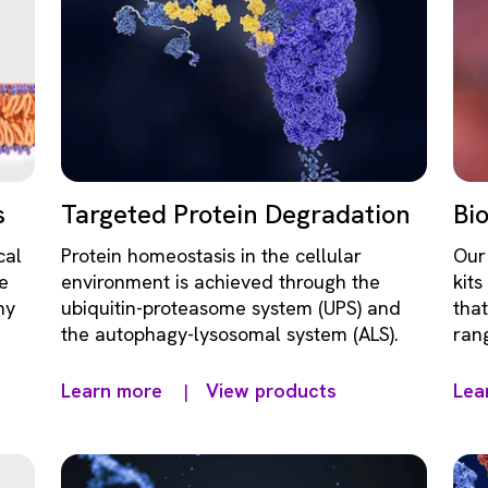
s
Targeted Protein Degradation
Bi
cal
Protein homeostasis in the cellular
Our
e
environment is achieved through the
kits
ny
ubiquitin-proteasome system (UPS) and
that
the autophagy-lysosomal system (ALS).
ran
Learn more
View products
Lea
|