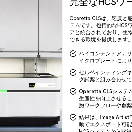
完全なHCSワ
Operetta CLSは、
テムです。包括的なHCSワ
アと統合されており、生
できる環境を提供します
ハイコンテントアナリシ
イクロプレートにより
セルペインティングキッ
グ試薬と組み合わせて
Operetta CLS
生産性を向上させるこ
胞ワークフローや創薬
結果は、Image Ar
動でエクスポート可能です
HCSシステムから取