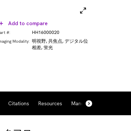
Add to compare
HH16000020
art #:
明視野, 共焦点, デジタル位
maging Modality:
相差, 蛍光
Citations
Resources
Manuals and more
Re