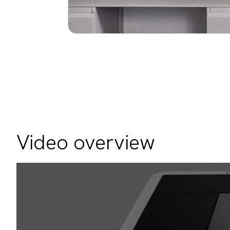
Video overview
Video
Player