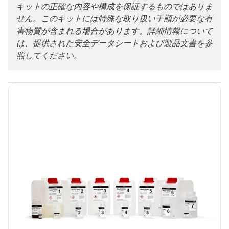
CMG-1223
キットの正確な内容や構成を保証するものではありま
せん。このキットには特殊な取り扱い手順が必要な有
害物質が含まれる場合があります。詳細情報について
は、提供された安全データシートおよび製品文書を参
照してください。