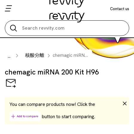
Contact us
Search all
核酸分離
chemagic miRNA 200 Kit H96
...
chemagic miRNA 200 Kit H96
You can compare products now! Click the
button to start comparing.
Add to compare