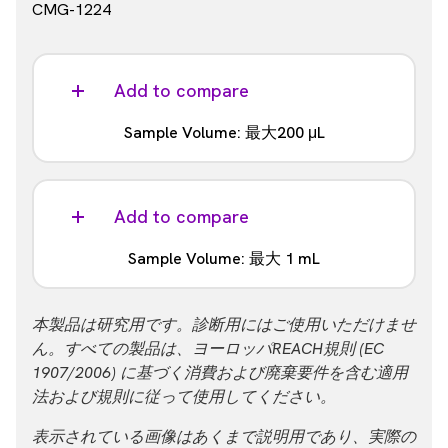
CMG-1224
Add to compare
Sample Volume: 最大200 μL
フォーマット
自動式
Add to compare
Throughput
Sample Volume: 最大 1 mL
最大12サンプル／ラン
Part #:
フォーマット
本製品は研究用です。診断用にはご使用いただけませ
CMG-2042
24本ロッドヘッド, 自動式
ん。すべての製品は、ヨーロッパREACH規則 (EC
1907/2006) に基づく消費および廃棄要件を含む適用
Throughput
法および規則に従って使用してください。
最大24サンプル／ラン
表示されている画像はあくまで説明用であり、実際の
Part #: