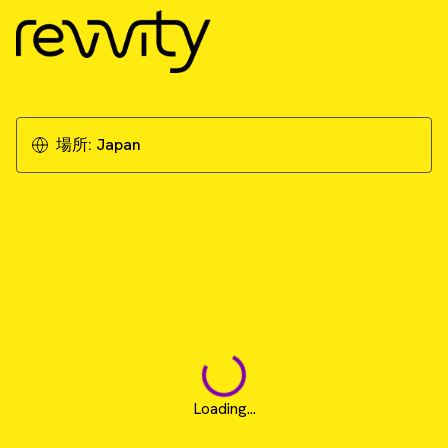
場所:
Japan
Loading...