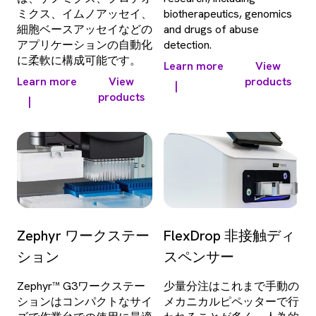
ミクス、イムノアッセイ、
biotherapeutics, genomics
細胞ベースアッセイなどの
and drugs of abuse
アプリケーションの自動化
detection.
に柔軟に構成可能です。
Learn more
View
Learn more
View
products
|
products
|
Zephyr ワークステー
FlexDrop 非接触ディ
ション
スペンサー
Zephyr™ G3ワークステー
少量分注はこれまで手動の
ションはコンパクトなサイ
メカニカルピペッターで行