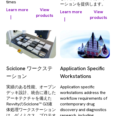
times
ーションを提供します。
Learn more
View
Learn more
View
products
|
products
|
Sciclone ワークステ
Application Specific
ーション
Workstations
実績のある性能、オープン
Application specific
デッキ設計、統合に適した
workstations address the
アーキテクチャを備えた
workflow requirements of
RevvityのSciclone™ G3液
contemporary drug
体処理ワークステーション
discovery and diagnostics
は、ゲノミクス、プロテオ
research, including