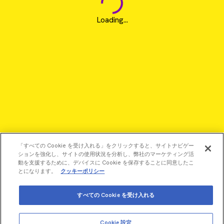
Loading...
「すべての Cookie を受け入れる」をクリックすると、サイトナビゲー
ションを強化し、サイトの使用状況を分析し、弊社のマーケティング活
動を支援するために、デバイスに Cookie を保存することに同意したこ
とになります。
クッキーポリシー
すべての Cookie を受け入れる
©2026 Revvity - All rights reserved
Revvity is a trademark of Revvity, Inc. All other trademarks are
Cookie 設定