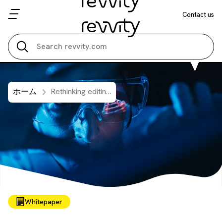
Contact us
Search all
ホーム
Rethinking editing from the ground up: Choosing a safer, more predictable platform for therapeutic development
Whitepaper