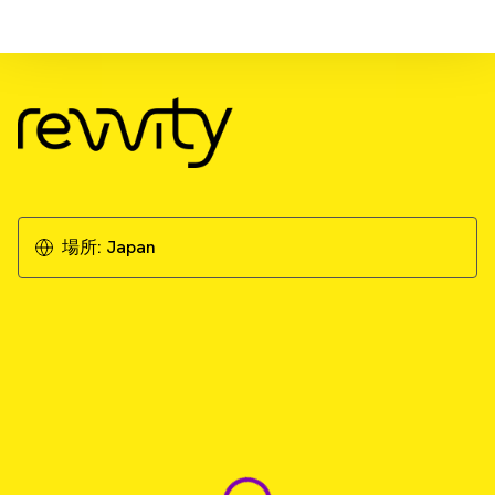
Download Resource
Rethinking editing from the ground up:
Choosing a safer, more predictable platform
for therapeutic development
場所:
Japan
Download Whitepaper