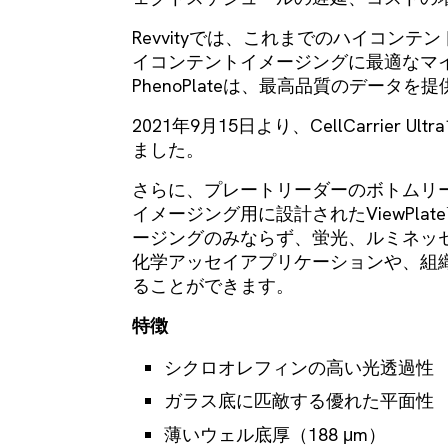
Revvityでは、これまでのハイコン
イコンテントイメージングに最適なマ
PhenoPlateは、最高品質のデータ
2021年9月15日より、CellCarrier U
ました。
さらに、プレートリーダーのボトムリ
イメージング用に設計されたViewPla
ージングのみならず、蛍光、ルミネッ
化学アッセイアプリケーションや、組
ることができます。
特徴
シクロオレフィンの高い光透過性​
ガラス底に匹敵する優れた平面性​
薄いウェル底厚（188 μm）​