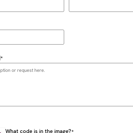
問
.
What code is in the image?